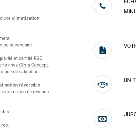
ÉCHA
MIN
n d’une
climatisation
ement.
le ou secondaire
VOTR
alifié et certifié
RGE
erts chez
Clima Concept
.
r une climatisation
UN T
atisation réversible
 votre niveau de revenus.
stes.
JUSQ
.
ires.
.