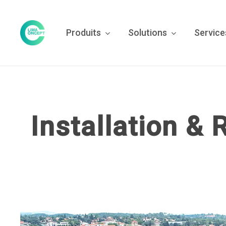
Skip
to
Produits
Solutions
Service
main
content
Installation & 